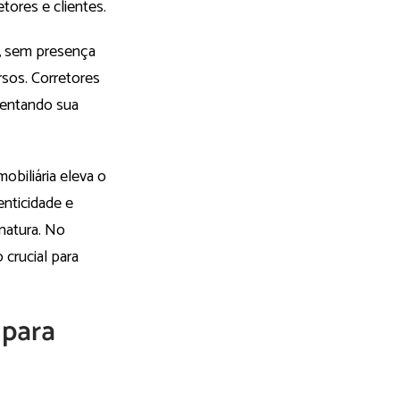
tores e clientes.
ne, sem presença
rsos. Corretores
mentando sua
obiliária eleva o
enticidade e
natura. No
 crucial para
 para