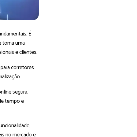
fundamentais. É
se torna uma
ionais e clientes.
 para corretores
malização.
online segura,
 de tempo e
uncionalidade,
veis no mercado e