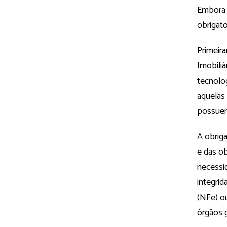
Embora o
obrigato
Primeira
Imobiliá
tecnolog
aquelas
possuem
A obriga
e das ob
necessi
integri
(NFe) ou
órgãos 