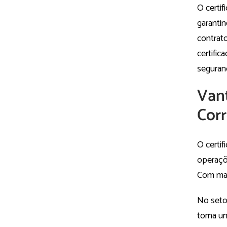
O certif
garantin
contrat
certific
seguranç
Vant
Corr
O certif
operaçõ
Com mai
No setor
torna u