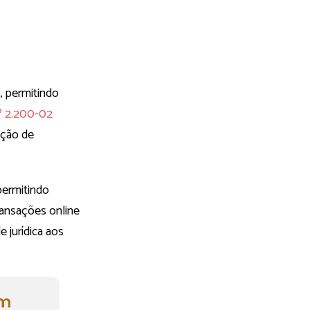
, permitindo
 2.200-02
zação de
 permitindo
ransações online
e jurídica aos