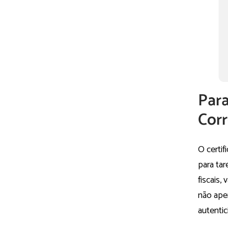
Para
Corr
O certif
para tar
fiscais,
não apen
autentic