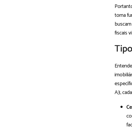
Portanto
torna f
buscam 
fiscais vi
Tipo
Entender
imobili
específi
A3, cada
Ce
co
fa