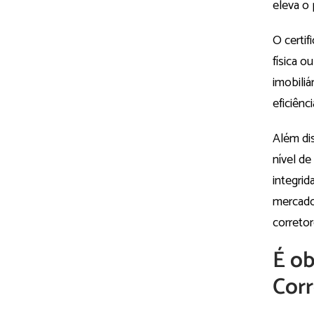
eleva o 
O certif
física o
imobili
eficiênc
Além dis
nível de
integri
mercado 
corretor
É ob
Corr