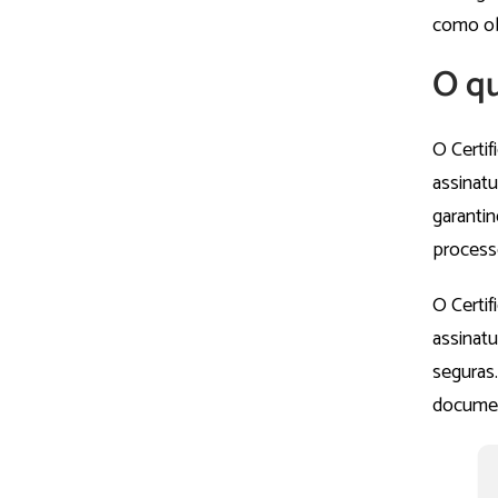
como ob
O qu
O Certif
assinatu
garantin
processo
O Certif
assinat
seguras.
documen