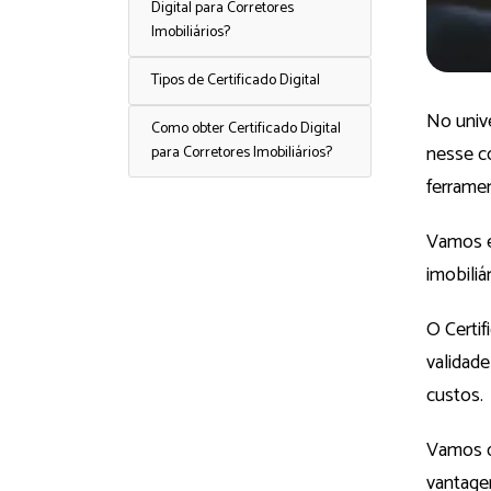
Digital para Corretores
Imobiliários?
Tipos de Certificado Digital
No unive
Como obter Certificado Digital
nesse co
para Corretores Imobiliários?
ferramen
Vamos ex
imobili
O Certif
validad
custos.
Vamos de
vantagen