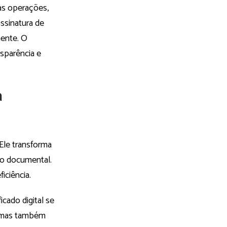
sas operações,
assinatura de
mente. O
nsparência e
a
 Ele transforma
ão documental.
iciência.
icado digital se
s, mas também