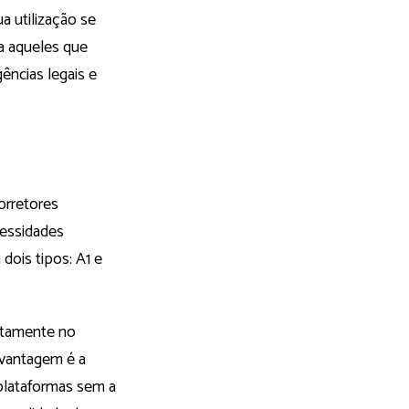
ua utilização se
a aqueles que
ências legais e
corretores
cessidades
 dois tipos: A1 e
retamente no
 vantagem é a
 plataformas sem a