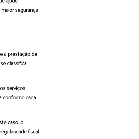
ue ajude
om maior segurança
re a prestação de
se classifica
 os serviços
ria conforme cada
ste caso, o
egularidade fiscal