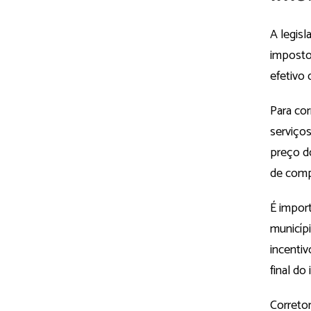
A legisl
imposto 
efetivo 
Para cor
serviço
preço do
de compr
É import
municíp
incentiv
final do
Corretor