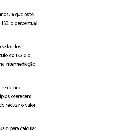
rios, já que este
 ISS: o percentual
o valor dos
ulo do ISS é o
 na intermediação
ente de um
cípios oferecem
do reduzir o valor
uam para calcular