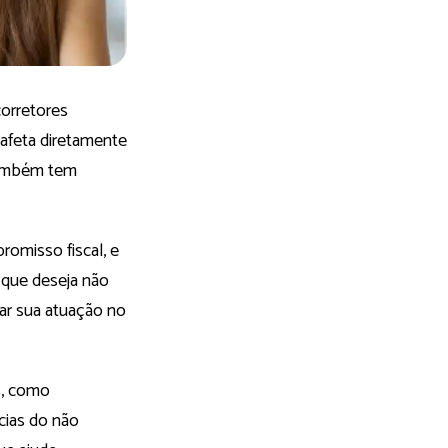
corretores
 afeta diretamente
 também tem
romisso fiscal, e
r que deseja não
ar sua atuação no
os, como
cias do não