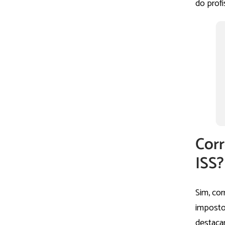
do profi
Corr
ISS?
Sim, cor
imposto 
destaca