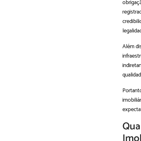
obrigaçã
registr
credibil
legalida
Além di
infraest
indireta
qualidad
Portanto
imobiliá
expectat
Qual
Imob