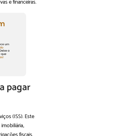
as e financeiras.
 a pagar
iços (ISS). Este
mobiliária,
gações fiscais.