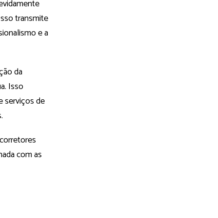
 devidamente
Isso transmite
sionalismo e a
nção da
a. Isso
 e serviços de
.
 corretores
inhada com as