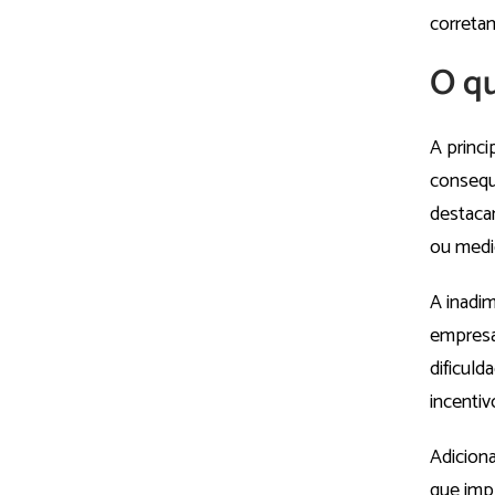
corretam
O qu
A princi
consequ
destaca
ou medid
A inadi
empresa 
dificul
incentiv
Adiciona
que impl