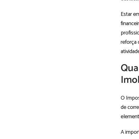
Estar e
finance
profissi
reforça
atividad
Qual
Imob
O Impos
de corr
elemento
A impor