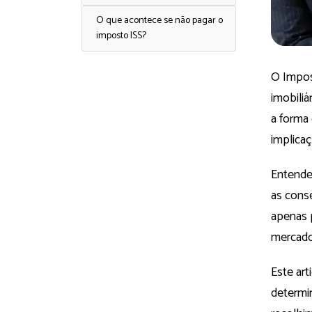
O que acontece se não pagar o
imposto ISS?
O Impos
imobiliá
a forma
implicaç
Entender
as conse
apenas 
mercado 
Este art
determi