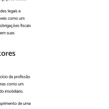
des legais e
móveis como um
obrigações fiscais
a em suas
tores
ício da profissão
, mas como um
o imobiliário.
umprimento de uma