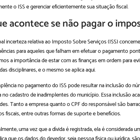
ente o ISS e gerenciar eficientemente sua situação fiscal.
e acontece se não pagar o impos
pal incerteza relativa ao Imposto Sobre Serviços (ISS) concerne
ências para aqueles que falham em efetuar o pagamento pont
mos a importância de estar com as finanças em ordem para evi
as disciplinares, e o mesmo se aplica aqui.
mplência no pagamento do ISS pode resultar na inclusão do n
no cadastro de inadimplentes do município. Essa inclusão acar
dades. Tanto a empresa quanto o CPF do responsável são barra
os fiscais, entre outras formas de suporte e benefícios.
lmente, uma vez que a dívida é registrada, ela é considerada uma
ica que os dados do devedor, seja pessoa física ou jurídica, s