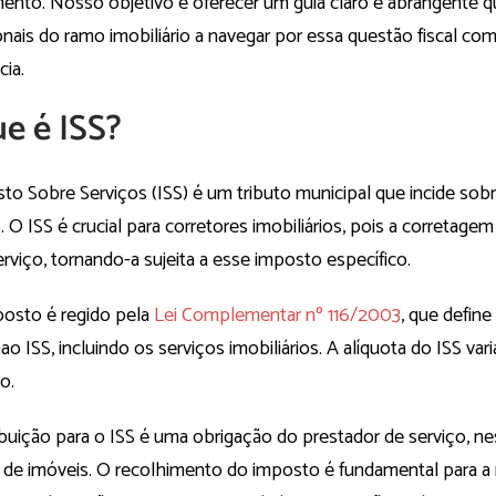
mento. Nosso objetivo é oferecer um guia claro e abrangente q
onais do ramo imobiliário a navegar por essa questão fiscal c
cia.
e é ISS?
to Sobre Serviços (ISS) é um tributo municipal que incide sob
. O ISS é crucial para corretores imobiliários, pois a corretagem 
viço, tornando-a sujeita a esse imposto específico.
posto é regido pela
Lei Complementar nº 116/2003
, que define
 ao ISS, incluindo os serviços imobiliários. A alíquota do ISS va
o.
buição para o ISS é uma obrigação do prestador de serviço, ne
 de imóveis. O recolhimento do imposto é fundamental para a r