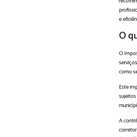
recolhi
profissi
e eficiên
O qu
O Impos
serviços
como ser
Este im
sujeitos
municípi
A contri
corretor