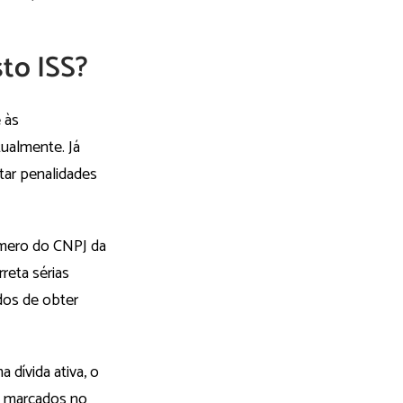
to ISS?
 às
ualmente. Já
tar penalidades
úmero do CNPJ da
reta sérias
dos de obter
 dívida ativa, o
ão marcados no