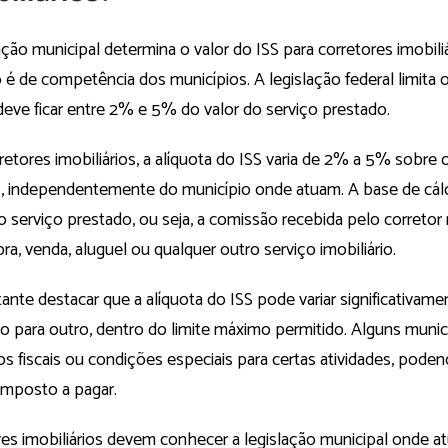
ação municipal determina o valor do ISS para corretores imobiliá
é de competência dos municípios. A legislação federal limita o
deve ficar entre 2% e 5% do valor do serviço prestado.
retores imobiliários, a alíquota do ISS varia de 2% a 5% sobre 
s, independentemente do município onde atuam. A base de cálc
 serviço prestado, ou seja, a comissão recebida pelo corretor
a, venda, aluguel ou qualquer outro serviço imobiliário.
ante destacar que a alíquota do ISS pode variar significativam
io para outro, dentro do limite máximo permitido. Alguns muni
os fiscais ou condições especiais para certas atividades, poden
 imposto a pagar.
es imobiliários devem conhecer a legislação municipal onde at