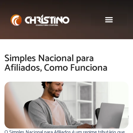
Sobre nós
Simples Nacional para
Afiliados, Como Funciona
O Simples Nacional para Afiliados é um regime tributário que