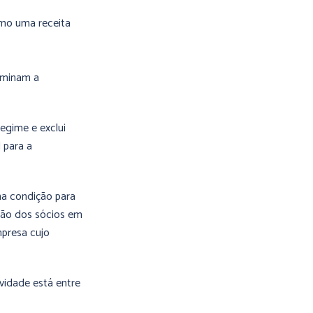
omo uma receita
rminam a
egime e exclui
 para a
uma condição para
ação dos sócios em
mpresa cujo
ividade está entre