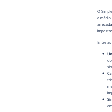
O Simple
e médio 
arrecada
impostos
Entre as
Un
do
si
Ca
tr
me
im
Si
em