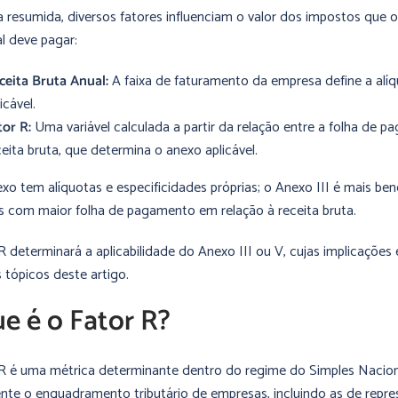
 resumida, diversos fatores influenciam o valor dos impostos que 
l deve pagar:
ceita Bruta Anual:
A faixa de faturamento da empresa define a alíqu
icável.
tor R:
Uma variável calculada a partir da relação entre a folha de p
ceita bruta, que determina o anexo aplicável.
xo tem alíquotas e especificidades próprias; o Anexo III é mais ben
 com maior folha de pagamento em relação à receita bruta.
R determinará a aplicabilidade do Anexo III ou V, cujas implicaçõe
 tópicos deste artigo.
e é o Fator R?
R é uma métrica determinante dentro do regime do Simples Naciona
nte o enquadramento tributário de empresas, incluindo as de repr