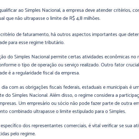
qualificar ao Simples Nacional, a empresa deve atender critérios, c
ual que não ultrapasse o limite de R$ 4,8 milhões.
critério de faturamento, há outros aspectos importantes que dete
dade para esse regime tributário.
ação do Simples Nacional permite certas atividades econômicas no r
onforme o tipo de operação ou serviço realizado. Outro fator crucial
dade é a regularidade fiscal da empresa.
 dia com as obrigações fiscais federais, estaduais e municipais é 
rte do Simples Nacional. Além disso, o regime considera a particip
mpresas. Um empresário ou sócio não pode fazer parte de outra e
nto combinado ultrapasse o limite estipulado para o Simples.
específico dos representantes comerciais, é vital verificar se sua at
tidas pelo regime.