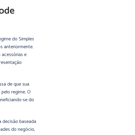
pode
regime do Simples
os anteriormente.
s acessórias e
presentação
ssa de que sua
 pelo regime. O
eneficiando-se do
a decisão baseada
idades do negócio,