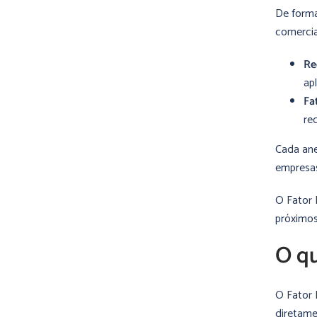
De forma
comercia
Re
apl
Fa
re
Cada ane
empresas
O Fator 
próximos
O qu
O Fator 
diretame