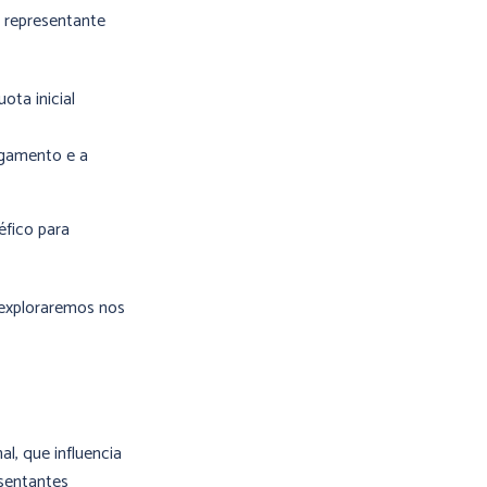
o representante
ota inicial
agamento e a
éfico para
s exploraremos nos
l, que influencia
esentantes