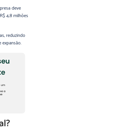
mpresa deve
 R$ 4,8 milhões
as, reduzindo
e expansão.
al?