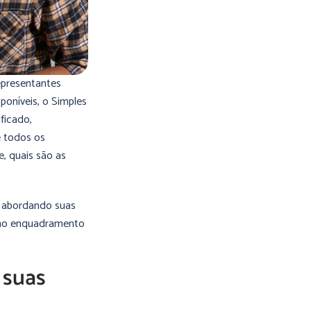
representantes
poníveis, o Simples
ficado,
e todos os
, quais são as
, abordando suas
 R no enquadramento
 suas