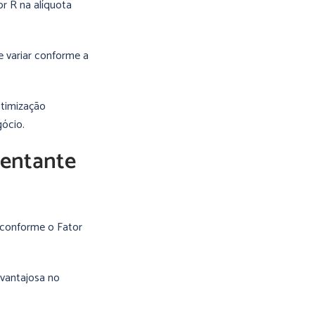
r R na alíquota
de variar conforme a
otimização
gócio.
sentante
a conforme o Fator
 vantajosa no