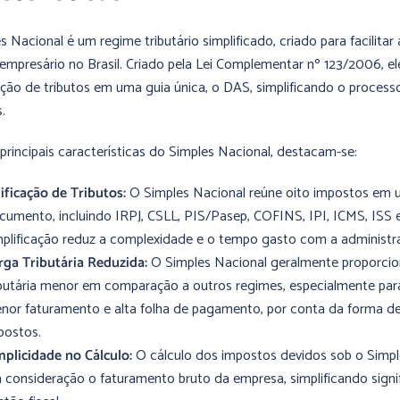
s Nacional é um regime tributário simplificado, criado para facilita
empresário no Brasil. Criado pela Lei Complementar nº 123/2006, ele
ção de tributos em uma guia única, o DAS, simplificando o proce
.
 principais características do Simples Nacional, destacam-se:
ificação de Tributos:
O Simples Nacional reúne oito impostos em 
cumento, incluindo IRPJ, CSLL, PIS/Pasep, COFINS, IPI, ICMS, ISS 
mplificação reduz a complexidade e o tempo gasto com a administraç
rga Tributária Reduzida:
O Simples Nacional geralmente proporci
ibutária menor em comparação a outros regimes, especialmente pa
nor faturamento e alta folha de pagamento, por conta da forma de
postos.
mplicidade no Cálculo:
O cálculo dos impostos devidos sob o Simpl
 consideração o faturamento bruto da empresa, simplificando signi