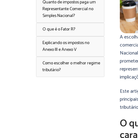
Quanto de impostos paga um
Representante Comercial no
Simples Nacional?
O que é o Fator R?
A escolh
Explicando os impostos no
comercia
Anexo III e Anexo V
Nacional
prometen
Como escolher o melhor regime
represen
tributário?
implicaç
Este art
principai
tributário
O qu
cara