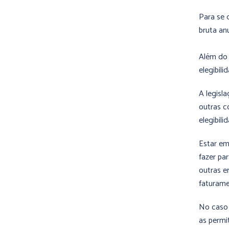
Para se 
bruta an
Além do 
elegibili
A legisl
outras c
elegibili
Estar em
fazer pa
outras e
faturame
No caso 
as permi