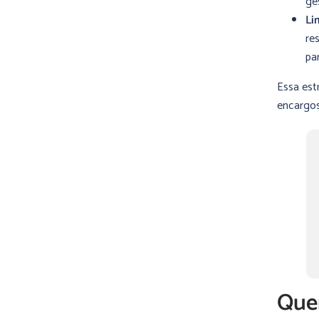
ge
Li
re
pa
Essa est
encargos
Quem