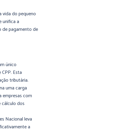
r a vida do pequeno
 unifica a
sso de pagamento de
um único
e CPP. Esta
ão tributária.
ona uma carga
ra empresas com
 cálculo dos
es Nacional leva
ficativamente a