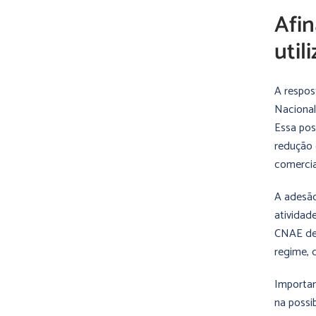
Afin
util
A respos
Nacional
Essa pos
redução 
comercia
A adesão
atividad
CNAE de 
regime, d
Importan
na possi