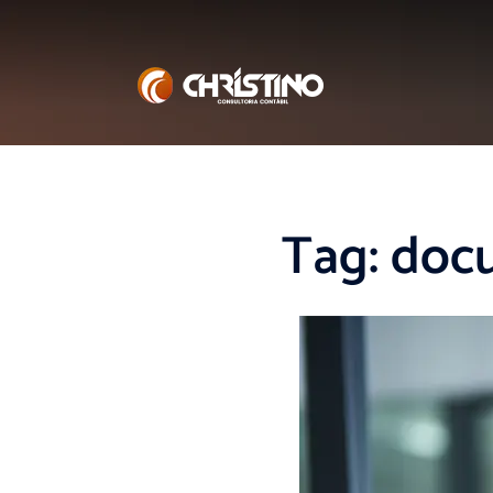
Tag:
docu