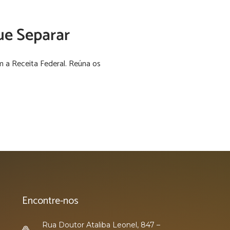
e Separar
 a Receita Federal. Reúna os
Encontre-nos
Rua Doutor Ataliba Leonel, 847 –