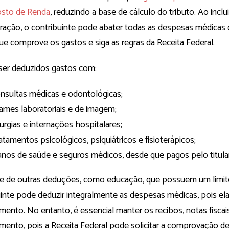
sto de Renda
, reduzindo a base de cálculo do tributo. Ao inc
aração, o contribuinte pode abater todas as despesas médicas
ue comprove os gastos e siga as regras da Receita Federal.
er deduzidos gastos com:
nsultas médicas e odontológicas;
ames laboratoriais e de imagem;
rurgias e internações hospitalares;
atamentos psicológicos, psiquiátricos e fisioterápicos;
anos de saúde e seguros médicos, desde que pagos pelo titular
te de outras deduções, como educação, que possuem um limite
uinte pode deduzir integralmente as despesas médicas, pois el
imento. No entanto, é essencial manter os recibos, notas fisc
mento, pois a Receita Federal pode solicitar a comprovação d