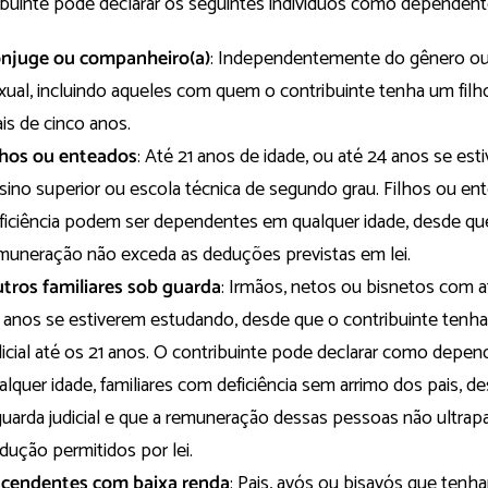
ibuinte pode declarar os seguintes indivíduos como dependen
njuge ou companheiro(a)
: Independentemente do gênero ou
xual, incluindo aqueles com quem o contribuinte tenha um filh
is de cinco anos.
lhos ou enteados
: Até 21 anos de idade, ou até 24 anos se es
sino superior ou escola técnica de segundo grau. Filhos ou e
ficiência podem ser dependentes em qualquer idade, desde qu
muneração não exceda as deduções previstas em lei.
tros familiares sob guarda
: Irmãos, netos ou bisnetos com a
 anos se estiverem estudando, desde que o contribuinte tenha
dicial até os 21 anos. O contribuinte pode declarar como depe
alquer idade, familiares com deficiência sem arrimo dos pais, 
guarda judicial e que a remuneração dessas pessoas não ultrapa
dução permitidos por lei.
cendentes com baixa renda
: Pais, avós ou bisavós que tenh