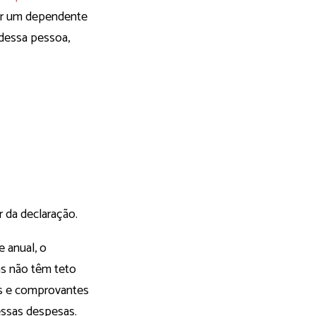
luir um dependente
 dessa pessoa,
 da declaração.
 anual, o
as não têm teto
ais e comprovantes
essas despesas.