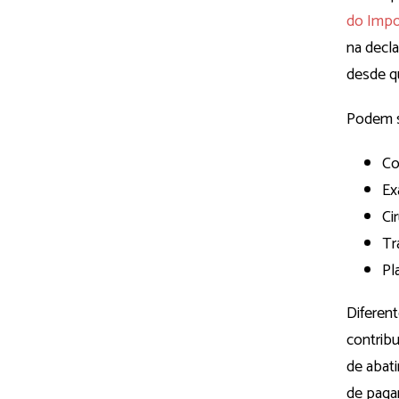
do Impo
na decl
desde q
Podem s
Co
Ex
Ci
Tr
Pl
Diferen
contrib
de abat
de paga