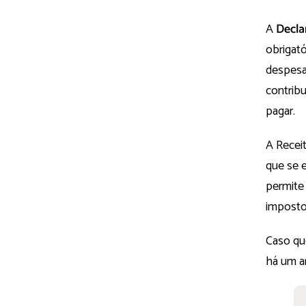
A
Decla
obrigató
despesa
contribu
pagar.
A Receit
que se 
permite 
imposto
Caso qu
há um a