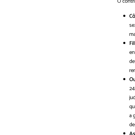
O contr
Cô
se
ma
Fi
en
de
re
Ou
24
ju
qu
a 
de
As