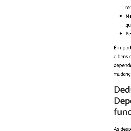
re
Me
qu
Pe
É impor
e bens 
depende
mudança
Ded
Dep
fun
As desp