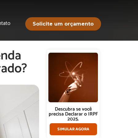
ntato
Solicite um orçamento
enda
rado?
Descubra se você
precisa Declarar o IRPF
2025.
SIMULAR AGORA