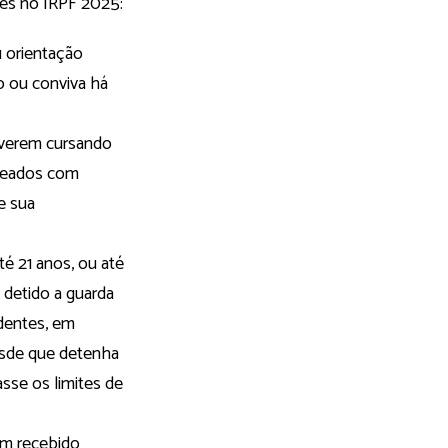
tes no IRPF 2025:
 orientação
o ou conviva há
tiverem cursando
nteados com
e sua
té 21 anos, ou até
 detido a guarda
ndentes, em
desde que detenha
sse os limites de
am recebido