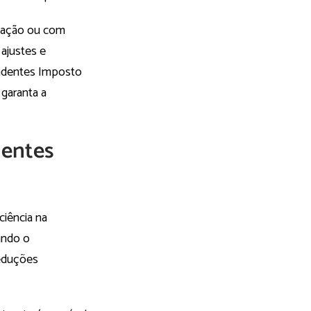
ovação ou com
 ajustes e
endentes Imposto
 garanta a
dentes
ciência na
ando o
deduções