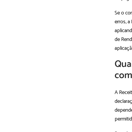
Se o co
erros, a
aplican
de Rend
aplicaç
Quai
com 
A Recei
declara
depende
permitid