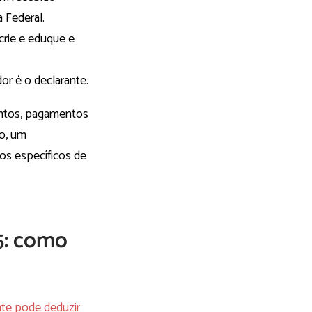
a Federal.
crie e eduque e
dor é o declarante.
mentos, pagamentos
o, um
sos específicos de
5: como
nte pode deduzir