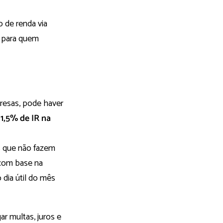
 de renda via
e para quem
resas, pode haver
é
1,5% de IR na
s que não fazem
 com base na
 dia útil do mês
ar multas, juros e