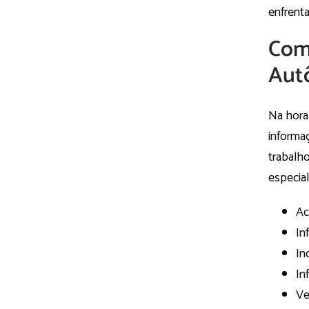
enfrent
Com
Aut
Na hora
informa
trabalho
especia
Ac
In
In
In
Ve