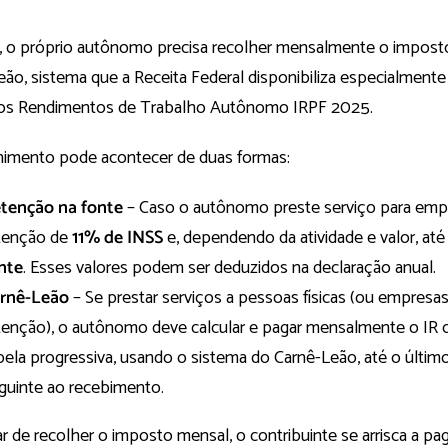
o, o próprio autônomo precisa recolher mensalmente o imposto
eão, sistema que a Receita Federal disponibiliza especialment
 os Rendimentos de Trabalho Autônomo IRPF 2025.
himento pode acontecer de duas formas:
tenção na fonte
– Caso o autônomo preste serviço para emp
tenção de
11% de INSS
e, dependendo da atividade e valor, at
nte
. Esses valores podem ser deduzidos na declaração anual.
rnê-Leão
– Se prestar serviços a pessoas físicas (ou empresa
tenção), o autônomo deve calcular e pagar mensalmente o IR
bela progressiva, usando o sistema do Carnê-Leão, até o último
guinte ao recebimento.
r de recolher o imposto mensal, o contribuinte se arrisca a pag