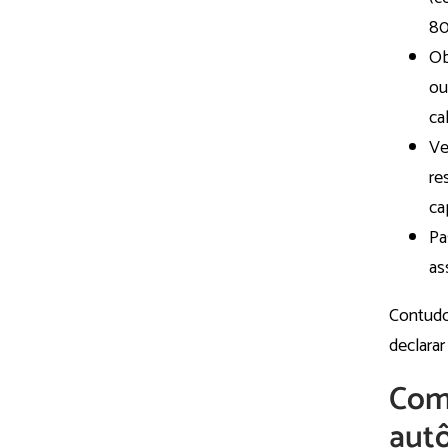
80
Ob
ou
ca
Ve
re
cap
Pa
as
Contudo
declarar
Como
aut