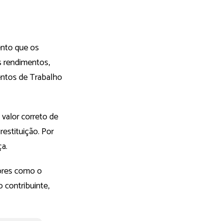
ento que os
s rendimentos,
entos de Trabalho
 valor correto de
restituição. Por
ça.
tores como o
contribuinte,