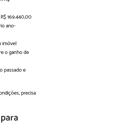
e R$ 169.440,00
rio ano-
o imóvel
bre o ganho de
no passado e
ndições, precisa
 para