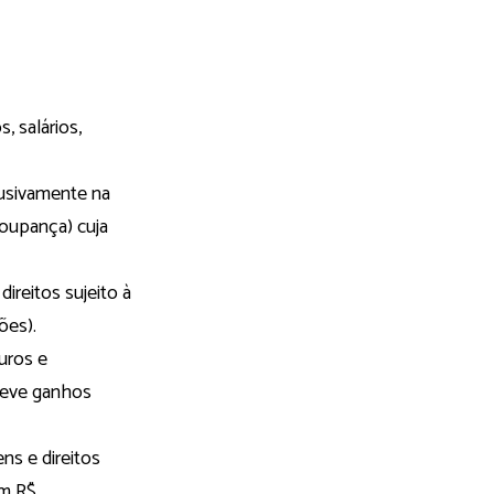
 salários,
lusivamente na
oupança) cuja
ireitos sujeito à
ões).
uros e
teve ganhos
ns e direitos
am R$