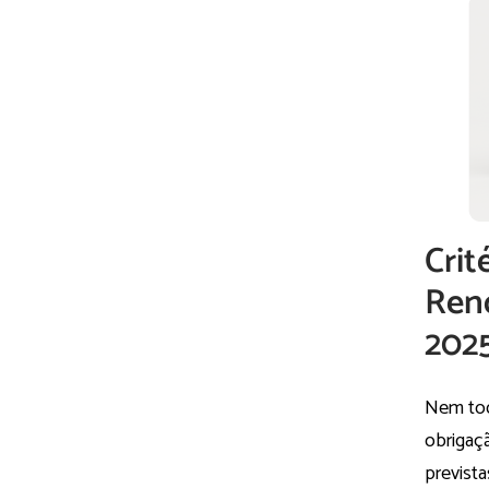
Crit
Ren
202
Nem tod
obrigaç
previst