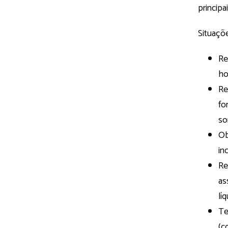
principai
Situaçõ
Re
ho
Re
fo
so
Ob
in
Re
as
lí
Te
(c