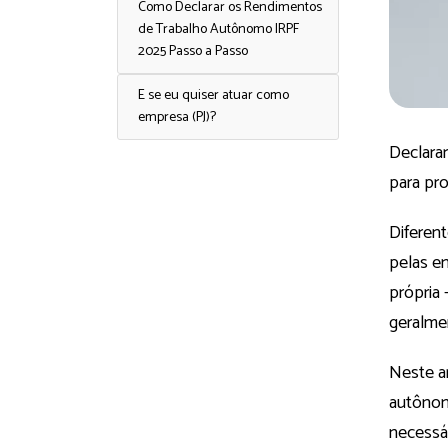
Como Declarar os Rendimentos
de Trabalho Autônomo IRPF
2025 Passo a Passo
E se eu quiser atuar como
empresa (PJ)?
Declara
para pr
Diferent
pelas e
própria
geralme
Neste a
autônom
necessár