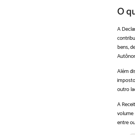
O qu
A Decla
contrib
bens, d
Autônom
Além dis
imposto 
outro la
A Recei
volume 
entre ou