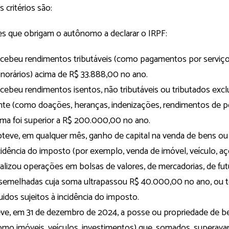
s critérios são:
es que obrigam o autônomo a declarar o IRPF:
cebeu rendimentos tributáveis (como pagamentos por serviços,
norários) acima de R$ 33.888,00 no ano.
cebeu rendimentos isentos, não tributáveis ou tributados exc
nte (como doações, heranças, indenizações, rendimentos de p
ma foi superior a R$ 200.000,00 no ano.
teve, em qualquer mês, ganho de capital na venda de bens ou d
cidência do imposto (por exemplo, venda de imóvel, veículo, aç
alizou operações em bolsas de valores, de mercadorias, de fut
semelhadas cuja soma ultrapassou R$ 40.000,00 no ano, ou 
quidos sujeitos à incidência do imposto.
ve, em 31 de dezembro de 2024, a posse ou propriedade de be
omo imóveis, veículos, investimentos) que, somados, superav