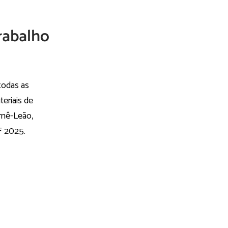
rabalho
todas as
eriais de
arnê-Leão,
F 2025.