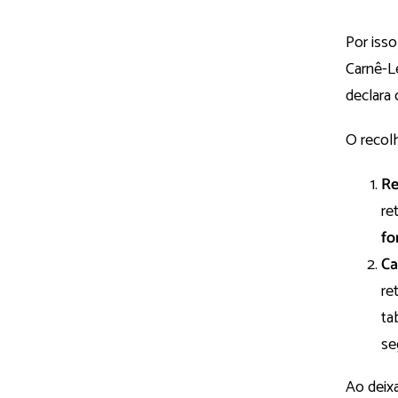
Por iss
Carnê-L
declara
O recol
Re
re
fo
Ca
re
ta
se
Ao deixa