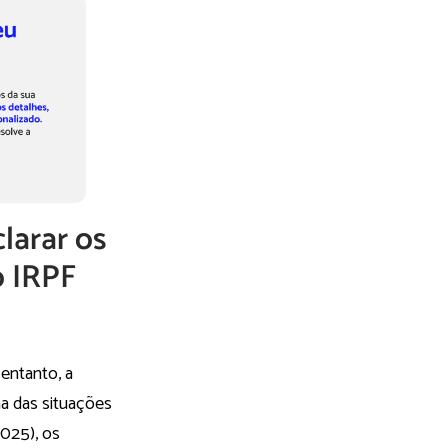
larar os
 IRPF
entanto, a
ma das situações
2025), os