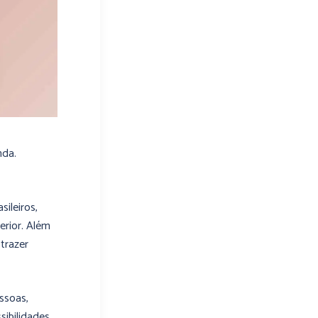
nda.
ileiros,
erior. Além
trazer
ssoas,
sibilidades