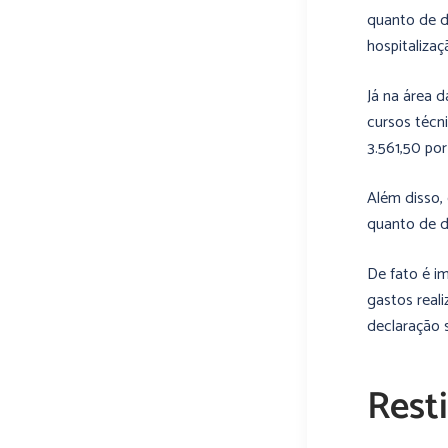
quanto de d
hospitalizaç
Já na área 
cursos técn
3.561,50 por
Além disso, 
quanto de d
De fato é 
gastos real
declaração 
Rest