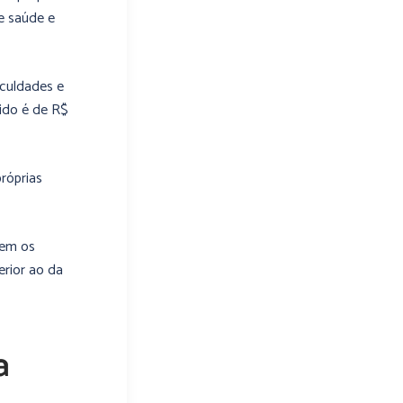
e saúde e
aculdades e
ido é de R$
próprias
vem os
erior ao da
a