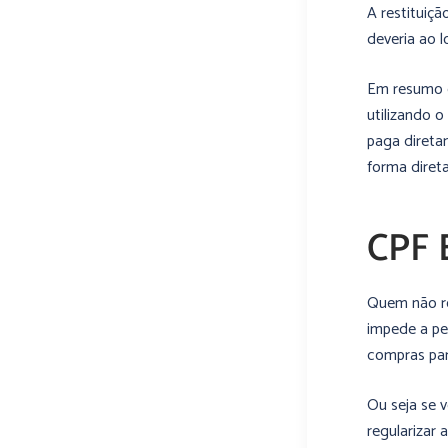
A restituiç
deveria ao l
Em resumo o
utilizando o
paga direta
forma direta
CPF 
Quem não re
impede a pes
compras par
Ou seja se 
regularizar 