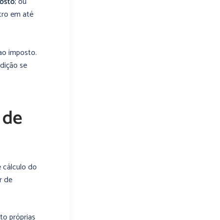
posto
; ou
tro em até
ao imposto.
dição se
 de
 cálculo do
r de
to próprias