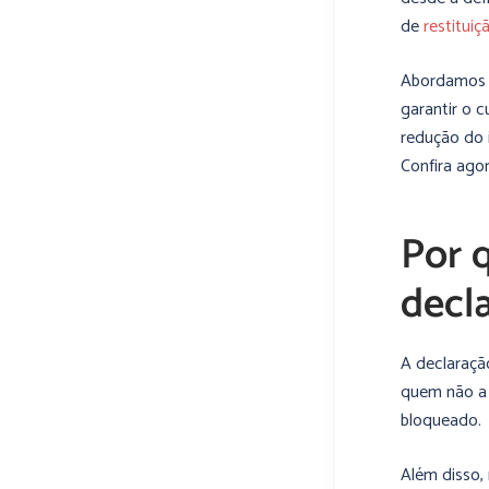
de
restituiç
Abordamos t
garantir o 
redução do 
Confira ago
Por q
decl
A declaraçã
quem não a 
bloqueado.
Além disso, 