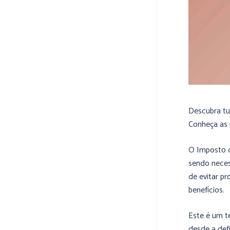
Descubra tu
Conheça as r
O Imposto d
sendo neces
de evitar p
benefícios.
Este é um t
desde a defi