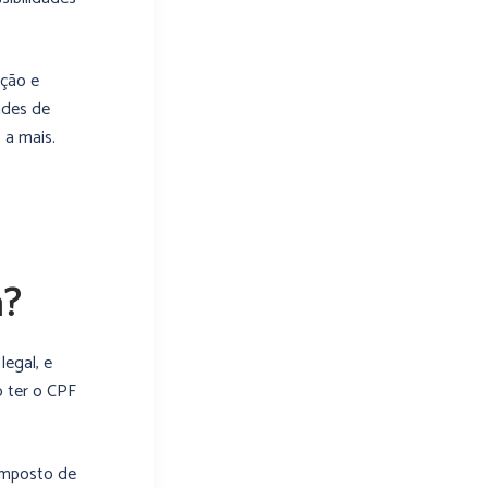
ação e
ades de
 a mais.
a?
legal, e
 ter o CPF
 imposto de