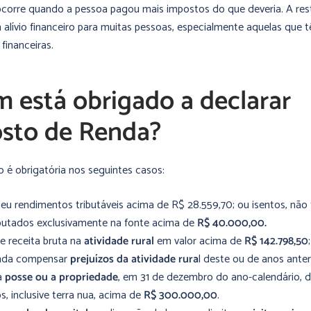
ocorre quando a pessoa pagou mais impostos do que deveria. A rest
 alívio financeiro para muitas pessoas, especialmente aquelas que 
 financeiras.
 está obrigado a declarar
sto de Renda?
o é obrigatória nos seguintes casos:
u rendimentos tributáveis acima de R$ 28.559,70; ou isentos, não 
ibutados exclusivamente na fonte acima de
R$ 40.000,00.
e receita bruta na
atividade rural
em valor acima de
R$ 142.798,50
nda compensar
prejuízos da atividade rura
l deste ou de anos anter
a
posse ou a propriedade
, em 31 de dezembro do ano-calendário, 
os, inclusive terra nua, acima de
R$ 300.000,00
.