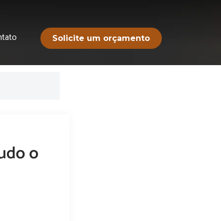
ntato
Solicite um orçamento
udo o