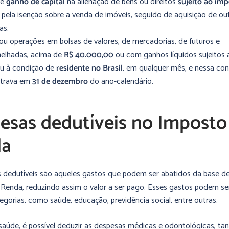
ve
ganho de capital
na alienação de bens ou direitos
sujeito ao im
 pela isenção sobre a venda de imóveis, seguido de aquisição de ou
as.
ou operações em bolsas de valores, de mercadorias, de futuros e
elhadas, acima de
R$ 40.000,00
ou com ganhos líquidos sujeitos 
u à condição de
residente no Brasil
, em qualquer mês, e nessa con
trava em
31 de dezembro
do ano-calendário.
esas dedutíveis no Imposto
da
 dedutíveis são aqueles gastos que podem ser abatidos da base de
Renda, reduzindo assim o valor a ser pago. Esses gastos podem se
egorias, como saúde, educação, previdência social, entre outras.
saúde, é possível deduzir as despesas médicas e odontológicas, tan