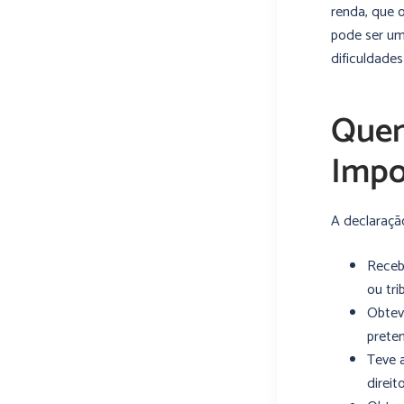
renda, que 
pode ser um
dificuldades
Quem
Impo
A declaraçã
Recebe
ou tr
Obtev
prete
Teve 
direit