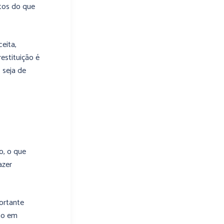
tos do que
eita,
estituição é
 seja de
o, o que
azer
ortante
ção em