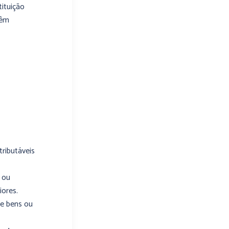
ituição
têm
tributáveis
; ou
iores.
de bens ou